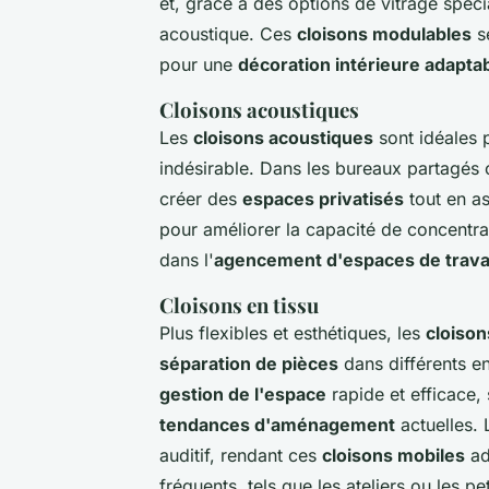
et, grâce à des options de vitrage spéci
acoustique. Ces
cloisons modulables
s
pour une
décoration intérieure adapta
Cloisons acoustiques
Les
cloisons acoustiques
sont idéales p
indésirable. Dans les bureaux partagés 
créer des
espaces privatisés
tout en a
pour améliorer la capacité de concentra
dans l'
agencement d'espaces de trava
Cloisons en tissu
Plus flexibles et esthétiques, les
cloison
séparation de pièces
dans différents en
gestion de l'espace
rapide et efficace,
tendances d'aménagement
actuelles. 
auditif, rendant ces
cloisons mobiles
ad
fréquents, tels que les ateliers ou les pet