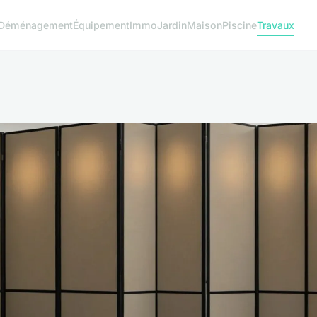
Déménagement
Équipement
Immo
Jardin
Maison
Piscine
Travaux