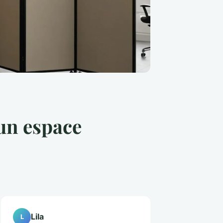
 un espace
Lila
L