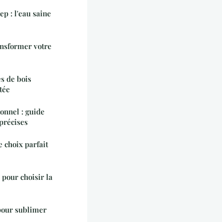
p : l'eau saine
ansformer votre
és de bois
tée
onnel : guide
précises
e choix parfait
 pour choisir la
 pour sublimer