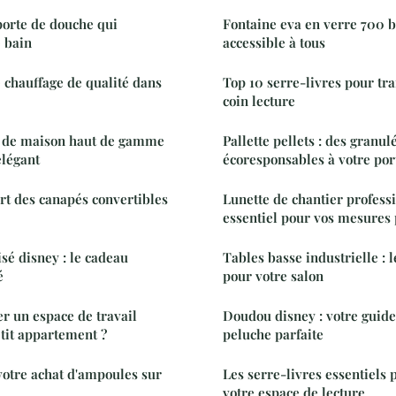
 porte de douche qui
Fontaine eva en verre 700 be
 bain
accessible à tous
 chauffage de qualité dans
Top 10 serre-livres pour tr
coin lecture
e de maison haut de gamme
Pallette pellets : des granul
élégant
écoresponsables à votre por
rt des canapés convertibles
Lunette de chantier professi
essentiel pour vos mesures 
é disney : le cadeau
Tables basse industrielle : l
é
pour votre salon
un espace de travail
Doudou disney : votre guide
tit appartement ?
peluche parfaite
otre achat d'ampoules sur
Les serre-livres essentiels
votre espace de lecture