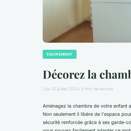
ÉQUIPEMENT
Décorez la chamb
Lila
•
31 juillet 2024
•
3 min de lecture
Aménagez la chambre de votre enfant ave
Non seulement il libère de l'espace pour 
sécurité renforcée grâce à ses garde-c
vous pouvez facilement adapter ce mobi