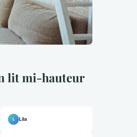
n lit mi-hauteur
Lila
L