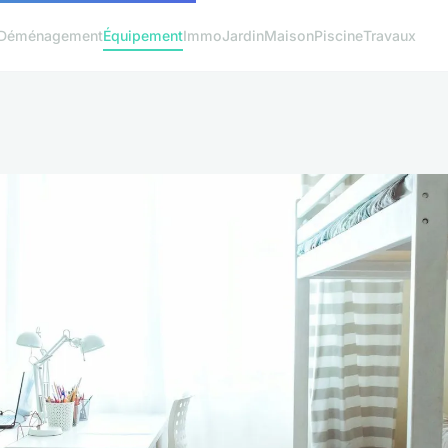
Déménagement
Équipement
Immo
Jardin
Maison
Piscine
Travaux