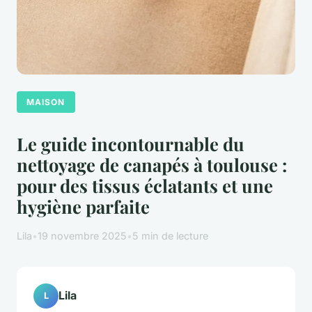
MAISON
Le guide incontournable du
nettoyage de canapés à toulouse :
pour des tissus éclatants et une
hygiène parfaite
Lila
•
19 novembre 2025
•
5 min de lecture
Lila
L