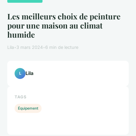
Les meilleurs choix de peinture
pour une maison au climat
humide
Lila
•
3 mars 2024
•
6 min de lecture
Lila
L
TAGS
Équipement